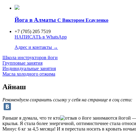
Йога в Алматы
C Виктором Есауленко
+7 (705) 205 7519
НАПИСАТЬ в WhatsApp
Адрес и контакты →
Школа инструкторов
йоги
Групповые занятия
Индивидуаль
ные занятия
Масла холодного отжима
Айнаш
Рекомендуем сохранить ссылку у себя на странице в соц сети:
Раньше я думала, что те кто
занимаются йогой — у
крылья. Я стала более энергичной, оптимистичнее стала относ
Минус 6 кг за 4,5 месяца! И я перестала носить в кровать ночь