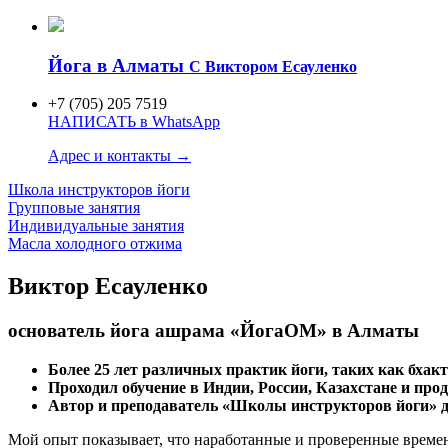
Йога в Алматы
C Виктором Есауленко
+7 (705) 205 7519
НАПИСАТЬ в WhatsApp
Адрес и контакты →
Школа инструкторов
йоги
Групповые занятия
Индивидуаль
ные занятия
Масла холодного отжима
Виктор Есауленко
основатель йога ашрама «ЙогаОМ» в Алматы
Более 25 лет различных практик йоги, таких как бхакти
Проходил обучение в Индии, России, Казахстане и про
Автор и преподаватель «Школы инструкторов йоги» для
Мой опыт показывает, что наработанные и проверенные времен