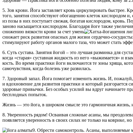
Здоровье — Практика йоги особенно полезна людям, кому за 25
5. Зов крови. Йога заставляет кровь циркулировать быстрее. 
того, занятия способствуют обогащению клеток кислородом и, 
из позы в них поступает свежая, богатая кислородом, кровь. Пе
заново насыщается кислородом. Благодаря йоге также увеличив
снижению вязкости крови за счет умень
шения лип
снижает риск развития опасных для жизни сердечно-сосудисты
стимулируют работу органов малого таза, что может стать эфф
6. Суть сустава. Занятия йогой – это лучшая разминка для сус
когда «старая» суставная жидкость из него «выжимается» и вз
кость. Во время практики йоги включаются те зоны хряща, ко
самочувствия, когда болезнь уже развилась.
7. Здоровый запал. Йога помогает изменить жизнь. И, пожалуй, 
и вдохновение для развития практики и который разгорается с
здоровые привычки. Без особых усилий вы вдруг начинаете пра
бесплодных попыток.
Жизнь — это йога, в широком смысле это гармоничная жизнь, 
8. Уверенность рядом! Осваивая сложные асаны, мы преодолев
появляется уверенность в своих силах не только на коврике, н
9. Обрести самоконтроль. Асаны, выполняемые 