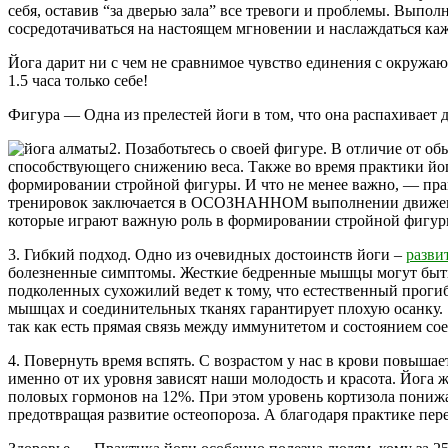
себя, оставив “за дверью зала” все тревоги и проблемы. Выпо
сосредотачиваться на настоящем мгновении и наслаждаться ка
Йога дарит ни с чем не сравнимое чувство единения с окружающ
1.5 часа только себе!
Фигура — Одна из прелестей йоги в том, что она распахивает 
2. Позаботьтесь о своей фигуре. В отличие от 
способствующего снижению веса. Также во время практики йог
формировании стройной фигуры. И что не менее важно, — прак
тренировок заключается в ОСОЗНАННОМ выполнении движений 
которые играют важную роль в формировании стройной фигур
3. Гибкий подход. Одно из очевидных достоинств йоги –
разви
болезненные симптомы. Жесткие бедренные мышцы могут быть п
подколенных сухожилий ведет к тому, что естественный прогиб
мышцах и соединительных тканях гарантирует плохую осанку. И
так как есть прямая связь между иммунитетом и состоянием сое
4. Повернуть время вспять. С возрастом у нас в крови повышает
именно от их уровня зависят наши молодость и красота. Йога
половых гормонов на 12%. При этом уровень кортизола понижае
предотвращая развитие остеопороза. А благодаря практике пер