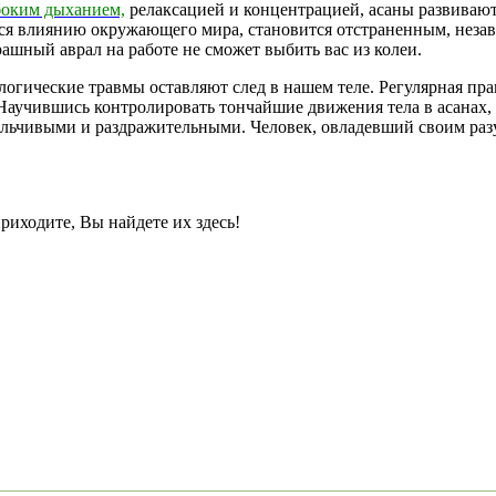
боким дыханием,
релаксацией и концентрацией, асаны развивают
тся влиянию окружающего мира, становится отстраненным, неза
ашный аврал на работе не сможет выбить вас из колеи.
логические травмы оставляют след в нашем теле. Регулярная пра
Научившись контролировать тончайшие движения тела в асанах,
ьчивыми и раздражительными. Человек, овладевший своим разу
иходите, Вы найдете их здесь!