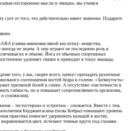
расывая посторонние мысли и эмоции, мы учимся
у сует от того, что действительно имеет значение. Подарите
оянии.
у GABA (гамма-аминомасляной кислоты)– вещества,
иногда не знаем. А они играют не последнюю роль в
величивая их в объеме. Йога от обычных спортивных
остепенно удлиняет связки и приводит в тонус мышцы,
роме того, у вас, скорее всего, начнут пропадать различные
ильного соотношения костей бедра и голени. «Затянутость»
ужит причиной болей в спине. А отсутствие эластичности в
звить гибкость, но и повышает сопротивляемость организма,
 и сухожилия).
онов – тестостерона и эстрогена – снижается. Вместе с тем,
т выполнения Бхуджангасаны (позы Кобры) повышают уровень
ная практика помогает удерживать кальций в костях,
 выравнивается цвет, исчезают темные круги под глазами.