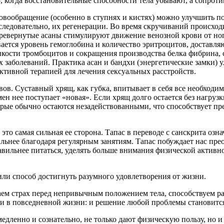
, когда восстановительные способности тела убывают, а сопротив
Кровообращение (особенно в ступнях и кистях) можно улучшить 
следовательно, их регенерации. Во время скручиваний происход
ревернутые асаны стимулируют движение венозной крови от ног и 
ается уровень гемоглобина и количество эритроцитов, доставля
кости тромбоцитов и сокращения производства белка фибрина, 
х заболеваний. Практика асан и бандхи (энергетические замки
ективной терапией для лечения сексуальных расстройств.
тавов. Суставный хрящ, как губка, впитывает в себя все необход
амен нее поступает «новая». Если хрящ долго остается без нагр
торые обычно остаются незадействованными, что способствует 
это самая сильная ее сторона. Тапас в переводе с санскрита озн
ильнее благодаря регулярным занятиям. Тапас побуждает нас пр
вильнее питаться, уделять больше внимания физической активно
или способ достигнуть разумного удовлетворения от жизни.
аем страх перед непривычным положением тела, способствуем ра
о и в повседневной жизни: и решение любой проблемы становится
медленно и сознательно, не только дают физическую пользу, но