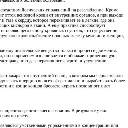
ляемость к болезням ослабевает.
посредством йогических упражнений на расслабление. Кроме
ит отток венозной крови от внутренних органов, а при выходе
таза к сердцу, которое перекачивает ее в легкие, где она
ющих кислород в ткани. А еще практика способствует
составляющего основу кровяных сгустков, что существенно
) улучшают кровоснабжение половых желез у мужчин и женщин,
имые ему питательные вещества только в процессе движения,
узки, он со временем изнашивается и обнажает прилегающую
предотвращению дегенеративного артрита и улучшению
ачает «жар»: это внутренний огонь, в котором мы черпаем силы
еодолевать инерцию во всех сферах жизни и вырабатывать более
сти и в конце концов бросаете курить после многих лет
сширению границ своего сознания. В результате у нас
 нам по плечу.
 и являются умственными упражнениями в концентрации или