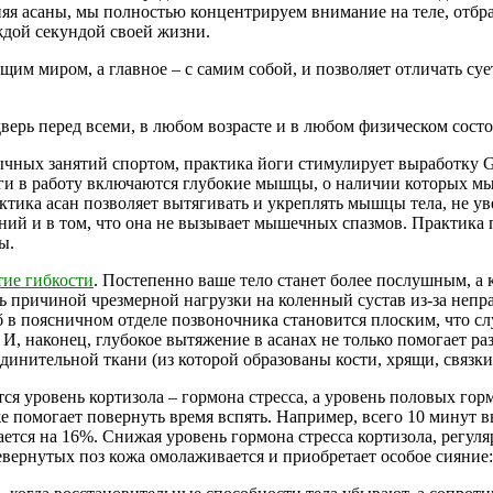
лняя асаны, мы полностью концентрируем внимание на теле, отб
ждой секундой своей жизни.
им миром, а главное – с самим собой, и позволяет отличать сует
дверь перед всеми, в любом возрасте и в любом физическом сост
обычных занятий спортом, практика йоги стимулирует выработк
и в работу включаются глубокие мышцы, о наличии которых мы 
тика асан позволяет вытягивать и укреплять мышцы тела, не у
и в том, что она не вызывает мышечных спазмов. Практика п
ы.
тие гибкости
. Постепенно ваше тело станет более послушным, а к
ричиной чрезмерной нагрузки на коленный сустав из-за неправ
 в поясничном отделе позвоночника становится плоским, что сл
, наконец, глубокое вытяжение в асанах не только помогает ра
динительной ткани (из которой образованы кости, хрящи, связки
ся уровень кортизола – гормона стресса, а уровень половых горм
 же помогает повернуть время вспять. Например, всего 10 мину
тся на 16%. Снижая уровень гормона стресса кортизола, регуляр
евернутых поз кожа омолаживается и приобретает особое сияние: