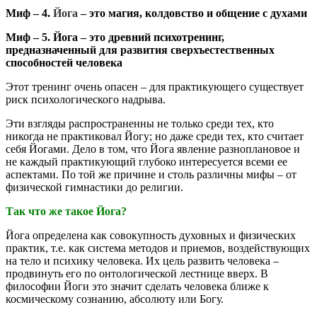
Миф – 4.
Йога
– это магия, колдовство и общение с духами
Миф – 5. Йога – это древний психотренинг,
предназначенный для развития сверхъестественных
способностей человека
Этот тренинг очень опасен – для практикующего существует
риск психологического надрыва.
Эти взгляды распространенны не только среди тех, кто
никогда не практиковал Йогу; но даже среди тех, кто считает
себя Йогами. Дело в том, что Йога явление разноплановое и
не каждый практикующий глубоко интересуется всеми ее
аспектами. По той же причине и столь различны мифы – от
физической гимнастики до религии.
Так что же такое Йога?
Йога определена как совокупность духовных и физических
практик, т.е. как система методов и приемов, воздействующих
на тело и психику человека. Их цель развить человека –
продвинуть его по онтологической лестнице вверх. В
философии Йоги это значит сделать человека ближе к
космическому сознанию, абсолюту или Богу.