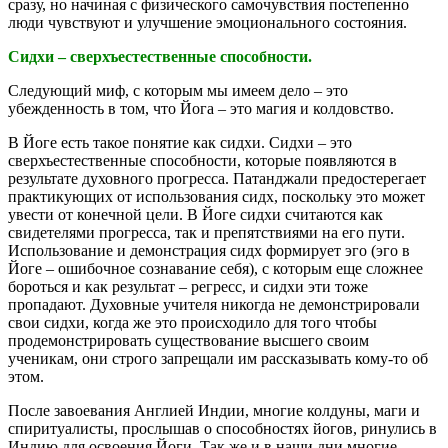
сразу, но начиная с физического самочувствия постепенно
люди чувствуют и улучшение эмоционального состояния.
Сидхи – сверхъестественные способности.
Следующий миф, с которым мы имеем дело – это
убежденность в том, что Йога – это магия и колдовство.
В Йоге есть такое понятие как сидхи. Сидхи – это
сверхъестественные способности, которые появляются в
результате духовного прогресса. Патанджали предостерегает
практикующих от использования сидх, поскольку это может
увести от конечной цели. В Йоге сидхи считаются как
свидетелями прогресса, так и препятствиями на его пути.
Использование и демонстрация сидх формирует эго (эго в
Йоге – ошибочное сознавание себя), с которым еще сложнее
бороться и как результат – регресс, и сидхи эти тоже
пропадают. Духовные учителя никогда не демонстрировали
свои сидхи, когда же это происходило для того чтобы
продемонстрировать существование высшего своим
ученикам, они строго запрещали им рассказывать кому-то об
этом.
После завоевания Англией Индии, многие колдуны, маги и
спиритуалисты, прослышав о способностях йогов, ринулись в
Индию для освоения Йоги. Так же и в наши дни многие