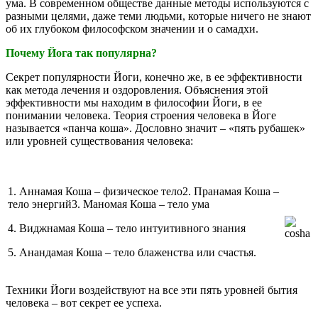
ума. В современном обществе данные методы используются с
разными целями, даже теми людьми, которые ничего не знают
об их глубоком философском значении и о самадхи.
Почему Йога так популярна?
Секрет популярности Йоги, конечно же, в ее эффективности
как метода лечения и оздоровления. Объяснения этой
эффективности мы находим в философии Йоги, в ее
понимании человека. Теория строения человека в Йоге
называется «панча коша». Дословно значит – «пять рубашек»
или уровней существования человека:
1. Аннамая Коша – физическое тело2. Пранамая Коша –
тело энергий3. Маномая Коша – тело ума
4. Виджнамая Коша – тело интуитивного знания
5. Анандамая Коша – тело блаженства или счастья.
Техники Йоги воздействуют на все эти пять уровней бытия
человека – вот секрет ее успеха.