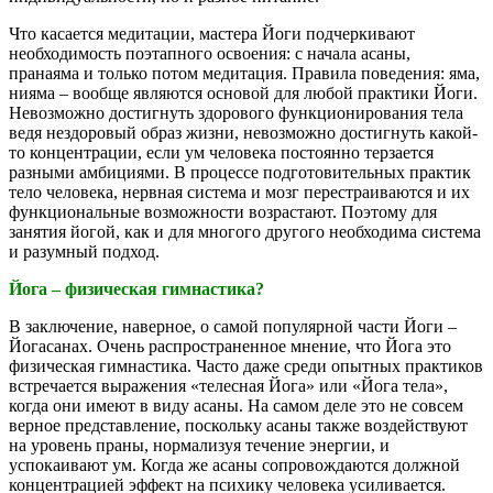
Что касается медитации, мастера Йоги подчеркивают
необходимость поэтапного освоения: с начала асаны,
пранаяма и только потом медитация. Правила поведения: яма,
нияма – вообще являются основой для любой практики Йоги.
Невозможно достигнуть здорового функционирования тела
ведя нездоровый образ жизни, невозможно достигнуть какой-
то концентрации, если ум человека постоянно терзается
разными амбициями. В процессе подготовительных практик
тело человека, нервная система и мозг перестраиваются и их
функциональные возможности возрастают. Поэтому для
занятия йогой, как и для многого другого необходима система
и разумный подход.
Йога – физическая гимнастика?
В заключение, наверное, о самой популярной части Йоги –
Йогасанах. Очень распространенное мнение, что Йога это
физическая гимнастика. Часто даже среди опытных практиков
встречается выражения «телесная Йога» или «Йога тела»,
когда они имеют в виду асаны. На самом деле это не совсем
верное представление, поскольку асаны также воздействуют
на уровень праны, нормализуя течение энергии, и
успокаивают ум. Когда же асаны сопровождаются должной
концентрацией эффект на психику человека усиливается.