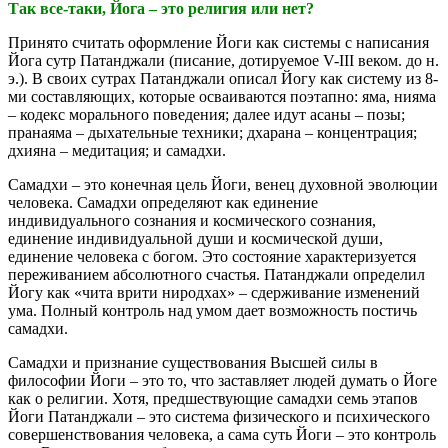
Так все-таки, Йога – это религия или нет?
Принято считать оформление Йоги как системы с написания
Йога сутр Патанджали (писание, дотируемое V-III веком. до н.
э.). В своих сутрах Патанджали описал Йогу как систему из 8-
ми составляющих, которые осваиваются поэтапно: яма, нияма
– кодекс морального поведения; далее идут асаны – позы;
пранаяма – дыхательные техники; дхарана – концентрация;
дхияна – медитация; и самадхи.
Самадхи – это конечная цель Йоги, венец духовной эволюции
человека. Самадхи определяют как единение
индивидуального сознания и космического сознания,
единение индивидуальной души и космической души,
единение человека с богом. Это состояние характеризуется
переживанием абсолютного счастья. Патанджали определил
Йогу как «чита врити ниродхах» – сдерживание изменений
ума. Полный контроль над умом дает возможность постичь
самадхи.
Самадхи и признание существования Высшей силы в
философии Йоги – это то, что заставляет людей думать о Йоге
как о религии. Хотя, предшествующие самадхи семь этапов
Йоги Патанджали – это система физического и психического
совершенствования человека, а сама суть Йоги – это контроль