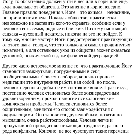
Йогу, то обязательно должен уйти в лес или в горы или еще,
куда подальше от общества. Это мнение в корне неверно.
Главное правило поведения в Йоге – это ахимса – ненасилие,
не причинения вреда. Покидая общество, практически
невозможно не заставить кого-то страдать, особенно если у
человека есть семья, родные и близкие. Поэтому настоящий
садхака – духовный искатель, никогда на это не пойдет. К
тому же, многие мастера Йоги предостерегают практикующих
от этого шага, говоря, что это только для самых продвинутых
искателей, а для остальных уход из общества может оказаться
духовной, психической и даже физической деградацией.
Другое часто встречаемое мнение то, что практикующие Йогу
становятся замкнутыми, погруженными в себя,
необщительными. Совсем наоборот, конечно процесс
медитации это внутренняя работа над собой, но после,
человек переносит добытое им состояние вовне. Практикуя,
постепенно человек становиться более жизнерадостным,
удовлетворенным, проходят многие психологические
комплексы и проблемы. Человек становится более
общительным, меняется его способ взаимодействия с
окружающими. Он становится дружелюбным, позитивно
мыслящим, очень работоспособным. Человек легче и
продуктивней проходит возникающие трудности, разного
рода конфликты. Конечно, не все чувствуют такие перемены