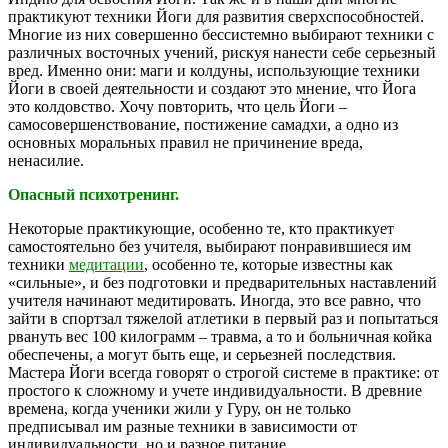
практикуют техники Йоги для развития сверхспособностей.
Многие из них совершенно бессистемно выбирают техники с
различных восточных учений, рискуя нанести себе серьезный
вред. Именно они: маги и колдуны, использующие техники
Йоги в своей деятельности и создают это мнение, что Йога
это колдовство. Хочу повторить, что цель Йоги –
самосовершенствование, постижение самадхи, а одно из
основных моральных правил не причинение вреда,
ненасилие.
Опасный психотренинг.
Некоторые практикующие, особенно те, кто практикует
самостоятельно без учителя, выбирают понравившиеся им
техники
медитации
, особенно те, которые известны как
«сильные», и без подготовки и предварительных наставлений
учителя начинают медитировать. Иногда, это все равно, что
зайти в спортзал тяжелой атлетики в первый раз и попытаться
рвануть вес 100 килограмм – травма, а то и больничная койка
обеспечены, а могут быть еще, и серьезней последствия.
Мастера Йоги всегда говорят о строгой системе в практике: от
простого к сложному и учете индивидуальности. В древние
времена, когда ученики жили у Гуру, он не только
предписывал им разные техники в зависимости от
индивидуальности, но и разное питание.