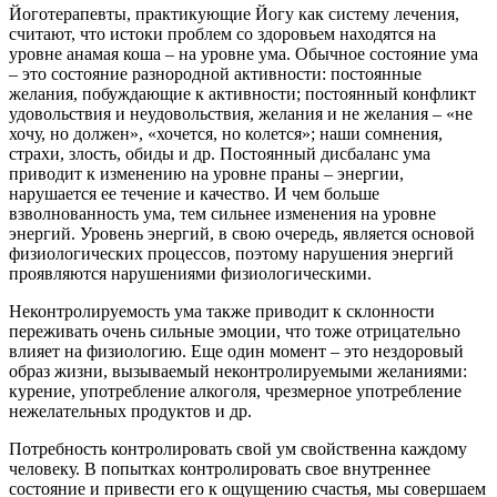
Йоготерапевты, практикующие Йогу как систему лечения,
считают, что истоки проблем со здоровьем находятся на
уровне анамая коша – на уровне ума. Обычное состояние ума
– это состояние разнородной активности: постоянные
желания, побуждающие к активности; постоянный конфликт
удовольствия и неудовольствия, желания и не желания – «не
хочу, но должен», «хочется, но колется»; наши сомнения,
страхи, злость, обиды и др. Постоянный дисбаланс ума
приводит к изменению на уровне праны – энергии,
нарушается ее течение и качество. И чем больше
взволнованность ума, тем сильнее изменения на уровне
энергий. Уровень энергий, в свою очередь, является основой
физиологических процессов, поэтому нарушения энергий
проявляются нарушениями физиологическими.
Неконтролируемость ума также приводит к склонности
переживать очень сильные эмоции, что тоже отрицательно
влияет на физиологию. Еще один момент – это нездоровый
образ жизни, вызываемый неконтролируемыми желаниями:
курение, употребление алкоголя, чрезмерное употребление
нежелательных продуктов и др.
Потребность контролировать свой ум свойственна каждому
человеку. В попытках контролировать свое внутреннее
состояние и привести его к ощущению счастья, мы совершаем