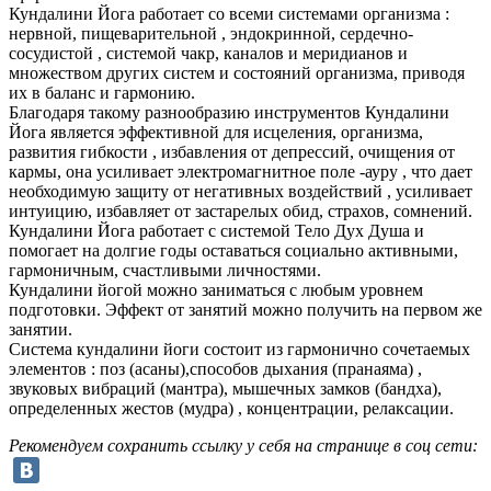
Кундалини Йога работает со всеми системами организма :
нервной, пищеварительной , эндокринной, сердечно-
сосудистой , системой чакр, каналов и меридианов и
множеством других систем и состояний организма, приводя
их в баланс и гармонию.
Благодаря такому разнообразию инструментов Кундалини
Йога является эффективной для исцеления, организма,
развития гибкости , избавления от депрессий, очищения от
кармы, она усиливает электромагнитное поле -ауру , что дает
необходимую защиту от негативных воздействий , усиливает
интуицию, избавляет от застарелых обид, страхов, сомнений.
Кундалини Йога работает с системой Тело Дух Душа и
помогает на долгие годы оставаться социально активными,
гармоничным, счастливыми личностями.
Кундалини йогой можно заниматься с любым уровнем
подготовки. Эффект от занятий можно получить на первом же
занятии.
Система кундалини йоги состоит из гармонично сочетаемых
элементов : поз (асаны),способов дыхания (пранаяма) ,
звуковых вибраций (мантра), мышечных замков (бандха),
определенных жестов (мудра) , концентрации, релаксации.
Рекомендуем сохранить ссылку у себя на странице в соц сети: